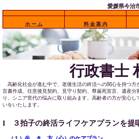
愛媛県今治
ホ ー ム
料 金 案 内
行政書士 
高齢化社会が進む中で、老後生活の終活への関心を持つ方
言書作成、任意後見契約、見守り契約、尊厳死宣言、遺産分
り、シニア世代の悩みに取り組みます。高齢者の方が安心し
いをいたします。
I ３拍子の終活ライフケアプランを提
（１）生 き 方（心）のケアプラン