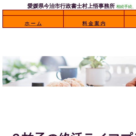
愛媛県今治市行政書士村上悟事務所
相続手続、
ホ ー ム
料 金 案 内