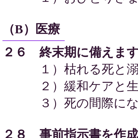
（B）医療
２６ 終末期に備えま
１）枯れる死と溺
２）緩和ケアと生
３）死の間際になす
２８ 事前指示書を作