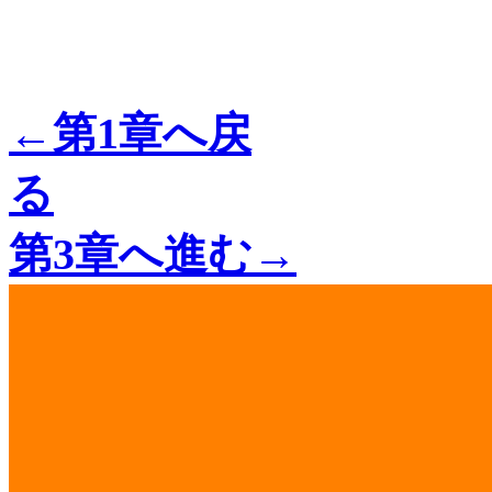
←第1章へ戻
る
第3章へ進む→